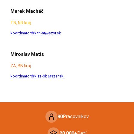
Marek Macháč
TN, NR kraj
koordinatordrk.tn-nr@szsr.sk
Miroslav Matis
ZA, BB kraj
koordinatordrk.za-bb@szsr.sk
90
Pracovníkov
20 000+
Detí