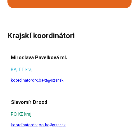
Krajskí koordinátori
Miroslava Pavelková ml.
BA, TT kraj
koordinatordrk.ba-tt@szsr.sk
Slavomír Drozd
PO, KE kraj
koordinatordrk.po-ke@szsr.sk