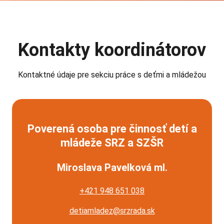
Kontakty koordinátorov
Kontaktné údaje pre sekciu práce s deťmi a mládežou
Poverená osoba pre činnosť detí a
mládeže SRZ a SZŠR
Miroslava Pavelková ml.
+421 948 651 038
detiamladez@srzrada.sk