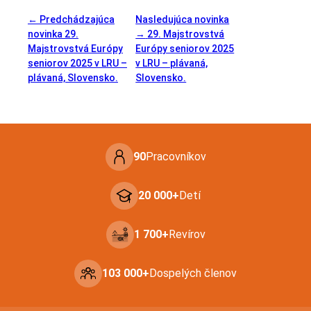
← Predchádzajúca
Nasledujúca novinka
novinka
29.
→
29. Majstrovstvá
Majstrovstvá Európy
Európy seniorov 2025
seniorov 2025 v LRU –
v LRU – plávaná,
plávaná, Slovensko.
Slovensko.
90
Pracovníkov
20 000+
Detí
1 700+
Revírov
103 000+
Dospelých členov