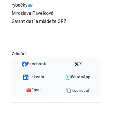
rybačky
Miroslava Pavelková
Garant detí a mládeže SRZ
Zdieľať:
Facebook
X
LinkedIn
WhatsApp
Email
Kopírovať