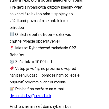
zdravá ryba, ktorá poteší nejedného rybára.
Pre deti z rybárskych krúžkov ideálny výlet
na konci školského roka – spojený so
zážitkami, poznaním a kontaktom s
prírodou.
O hlad sa báť netreba – čaká vás
chutné rybacie občerstvenie!
Miesto: Rybochovné zariadenie SRZ
Boheľov
Začiatok: o 10:00 hod.
Vstup je voľný, no prosíme o vopred
nahlásenú účasť – pomôže nám to lepšie
pripraviť program aj občerstvenie.
Prihlásiť sa môžete na e-mail:
detiamladez@srzrada.sk
Príďte s nami zažiť deň s rybami bez