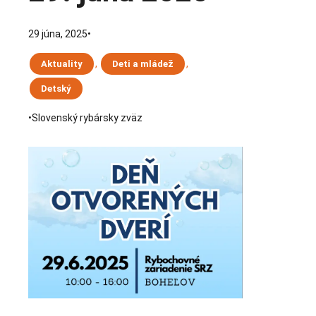
29 júna, 2025
•
, 
, 
Aktuality
Deti a mládež
Detský
•
Slovenský rybársky zväz