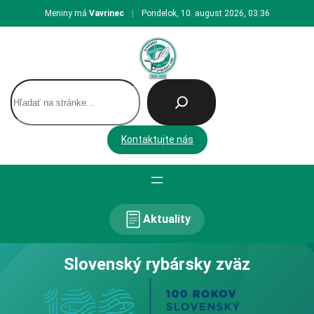
Prejsť
Meniny má
Vavrinec
|
Pondelok, 10. august 2026, 03:36
na
obsah
H
ľ
a
d
Kontaktujte nás
a
ť
Aktuality
Slovenský rybársky zväz