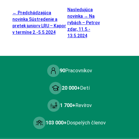
Nasledujúca
← Predchádzajúca
novinka →
Na
novinka
Sústredenie a
rybách – Petrov
pretek juniorv LRU – Kapor
zdar, 11.5.-
v termíne 2.-5.5.2024
13.5.2024
90
Pracovníkov
20 000+
Detí
1 700+
Revírov
103 000+
Dospelých členov