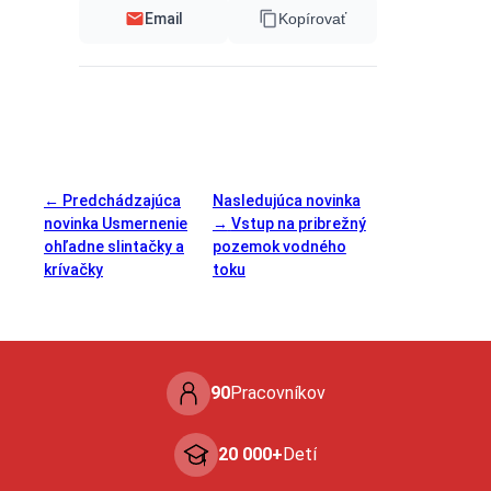
Email
Kopírovať
← Predchádzajúca
Nasledujúca novinka
novinka
Usmernenie
→
Vstup na pribrežný
ohľadne slintačky a
pozemok vodného
krívačky
toku
90
Pracovníkov
20 000+
Detí