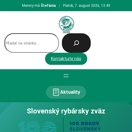
Prejsť
Meniny má
Štefánia
|
Piatok, 7. august 2026, 13:49
na
obsah
H
ľ
a
d
Kontaktujte nás
a
ť
Aktuality
Slovenský rybársky zväz