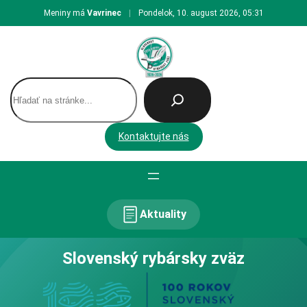
Prejsť
Meniny má
Vavrinec
|
Pondelok, 10. august 2026, 05:31
na
obsah
H
ľ
a
d
Kontaktujte nás
a
ť
Aktuality
Slovenský rybársky zväz