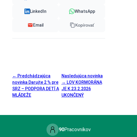
LinkedIn
WhatsApp
Email
Kopírovať
← Predchádzajúca
Nasledujúca novinka
novinka
Darujte 2 % pre
→
LOV KORMORÁNA
SRZ – PODPORA DETÍ A
JE K 23.2.2026
MLÁDEŽE
UKONČENÝ
90
Pracovníkov