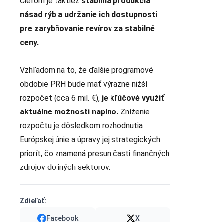
Cieľom je taktiež
stabilná produkcia
násad rýb a udržanie ich dostupnosti
pre zarybňovanie revírov
za stabilné
ceny.
Vzhľadom na to, že ďalšie programové
obdobie PRH bude mať výrazne nižší
rozpočet (cca 6 mil. €),
je kľúčové využiť
aktuálne možnosti naplno.
Zníženie
rozpočtu je dôsledkom rozhodnutia
Európskej únie a úpravy jej strategických
priorít, čo znamená presun časti finančných
zdrojov do iných sektorov.
Zdieľať:
Facebook
X