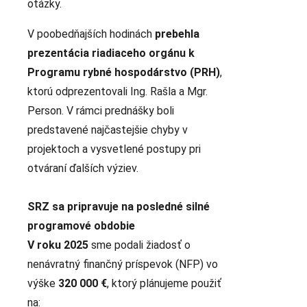
otázky.
V poobedňajších hodinách
prebehla
prezentácia riadiaceho orgánu k
Programu rybné hospodárstvo (PRH)
,
ktorú odprezentovali Ing. Rašla a Mgr.
Person. V rámci prednášky boli
predstavené najčastejšie chyby v
projektoch a vysvetlené postupy pri
otváraní ďalších výziev.
SRZ sa pripravuje na posledné silné
programové obdobie
V roku 2025
sme podali žiadosť o
nenávratný finančný príspevok (NFP) vo
výške
320 000 €
, ktorý plánujeme použiť
na: