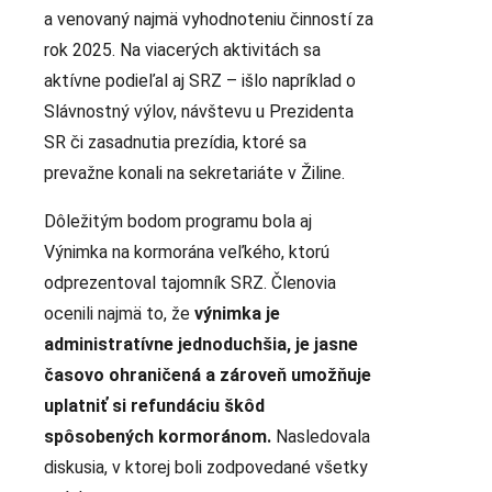
a venovaný najmä vyhodnoteniu činností za
rok 2025. Na viacerých aktivitách sa
aktívne podieľal aj SRZ – išlo napríklad o
Slávnostný výlov, návštevu u Prezidenta
SR či zasadnutia prezídia, ktoré sa
prevažne konali na sekretariáte v Žiline.
Dôležitým bodom programu bola aj
Výnimka na kormorána veľkého, ktorú
odprezentoval tajomník SRZ. Členovia
ocenili najmä to, že
výnimka je
administratívne jednoduchšia, je jasne
časovo ohraničená a zároveň umožňuje
uplatniť si refundáciu škôd
spôsobených kormoránom.
Nasledovala
diskusia, v ktorej boli zodpovedané všetky