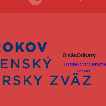
O nás
Odkazy
História
Ochrana súkromia
Cookies