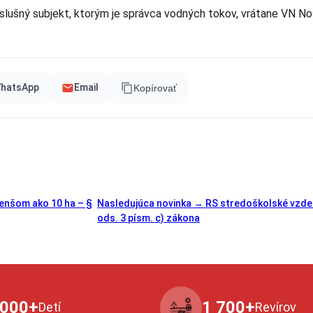
slušný subjekt, ktorým je správca vodných tokov, vrátane VN No
hatsApp
Email
Kopírovať
menšom ako 10 ha – §
Nasledujúca novinka →
RS stredoškolské vzdel
ods. 3 písm. c) zákona
 000+
1 700+
Detí
Revírov