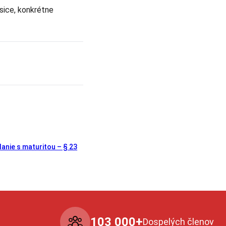
sice, konkrétne
anie s maturitou – § 23
103 000+
Dospelých členov