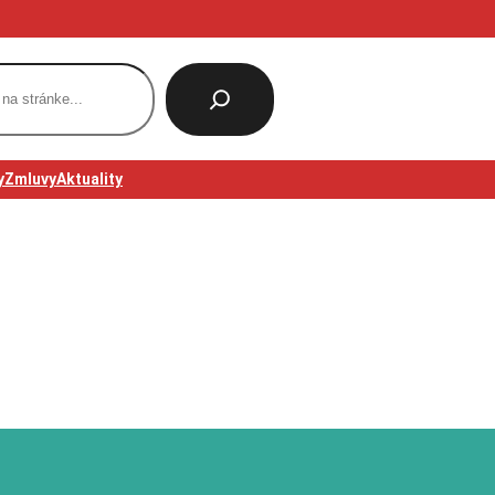
y
Zmluvy
Aktuality