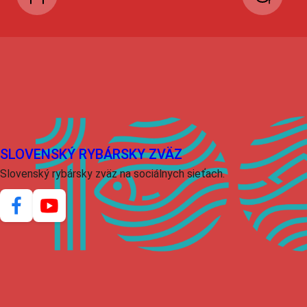
SLOVENSKÝ RYBÁRSKY ZVÄZ
Slovenský rybársky zväz na sociálnych sieťach.