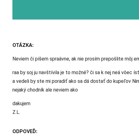
OTÁZKA:
Neviem či píšem spraávne, ak nie prosím prepošlite môj em
raa by soj ju navštívila je to možné? či sa k nej neá vôec ís
a vedeli by ste mi poradiť ako sa dá dostať do kupeľov Ni
nejaký chodník ale neviem ako
dakujem
Z.L.
ODPOVEĎ: