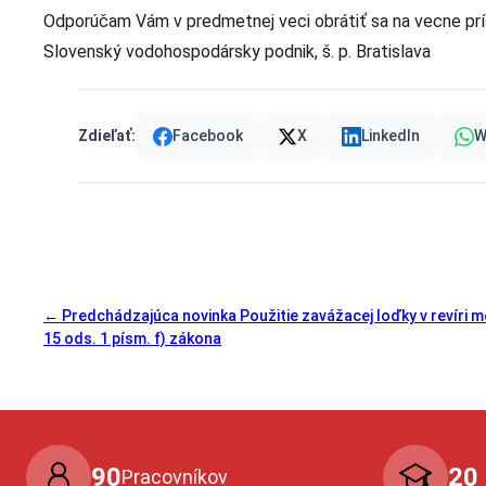
Odporúčam Vám v predmetnej veci obrátiť sa na vecne prí
Slovenský vodohospodársky podnik, š. p. Bratislava
Zdieľať:
Facebook
X
LinkedIn
W
← Predchádzajúca novinka
Použitie zavážacej loďky v revíri 
15 ods. 1 písm. f) zákona
90
20
Pracovníkov