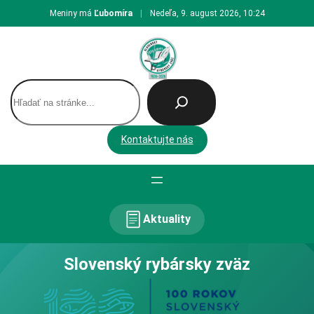
Prejsť
Meniny má
Ľubomíra
|
Nedeľa, 9. august 2026, 10:24
na
obsah
H
ľ
a
d
Kontaktujte nás
a
ť
Aktuality
Slovenský rybársky zväz