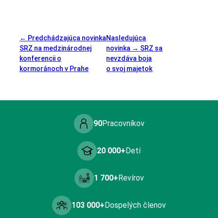
← Predchádzajúca novinka
Nasledujúca
SRZ na medzinárodnej
novinka →
SRZ sa
konferencii o
nevzdáva boja
kormoránoch v Prahe
o svoj majetok
90
Pracovníkov
20 000+
Detí
1 700+
Revírov
103 000+
Dospelých členov