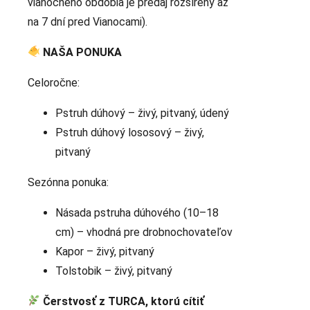
vianočného obdobia je predaj rozšírený až
na 7 dní pred Vianocami).
NAŠA PONUKA
Celoročne:
Pstruh dúhový – živý, pitvaný, údený
Pstruh dúhový lososový – živý,
pitvaný
Sezónna ponuka:
Násada pstruha dúhového (10–18
cm) – vhodná pre drobnochovateľov
Kapor – živý, pitvaný
Tolstobik – živý, pitvaný
Čerstvosť z TURCA, ktorú cítiť