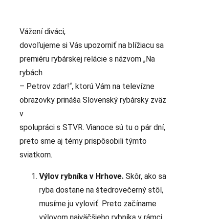
Vážení diváci,
dovoľujeme si Vás upozorniť na blížiacu sa
premiéru rybárskej relácie s názvom „Na
rybách
– Petrov zdar!“, ktorú Vám na televízne
obrazovky prináša Slovenský rybársky zväz
v
spolupráci s STVR. Vianoce sú tu o pár dní,
preto sme aj témy prispôsobili týmto
sviatkom.
Výlov rybníka v Hrhove.
Skôr, ako sa
ryba dostane na štedrovečerný stôl,
musíme ju vyloviť. Preto začíname
výlovom najväčšieho rybníka v rámci