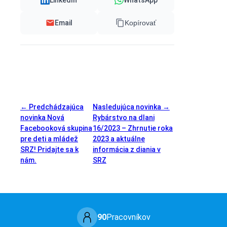
Email
Kopírovať
← Predchádzajúca
Nasledujúca novinka →
novinka
Nová
Rybárstvo na dlani
Facebooková skupina
16/2023 – Zhrnutie roka
pre deti a mládež
2023 a aktuálne
SRZ! Pridajte sa k
informácia z diania v
nám.
SRZ
90
Pracovníkov