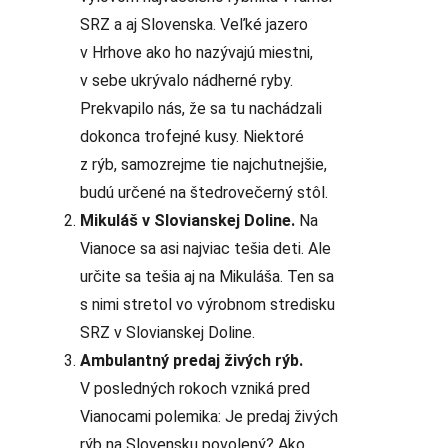
SRZ a aj Slovenska. Veľké jazero
v Hrhove ako ho nazývajú miestni,
v sebe ukrývalo nádherné ryby.
Prekvapilo nás, že sa tu nachádzali
dokonca trofejné kusy. Niektoré
z rýb, samozrejme tie najchutnejšie,
budú určené na štedrovečerný stôl.
Mikuláš v Slovianskej Doline.
Na
Vianoce sa asi najviac tešia deti. Ale
určite sa tešia aj na Mikuláša. Ten sa
s nimi stretol vo výrobnom stredisku
SRZ v Slovianskej Doline.
Ambulantný predaj živých rýb.
V posledných rokoch vzniká pred
Vianocami polemika: Je predaj živých
rýb na Slovensku povolený? Ako