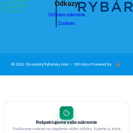
Odkazy
Ochrana súkromia
Cookies
© 2026. Slovenský Rybársky zväz – 100 rokov Powered by
Rešpektujeme vaše súkromie
Používame cookies na zlepšenie vášho zážitku. Vyberte si, ktoré