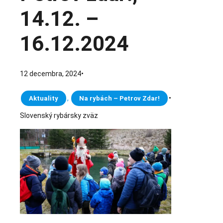
14.12. –
16.12.2024
12 decembra, 2024
•
, 
•
Aktuality
Na rybách – Petrov Zdar!
Slovenský rybársky zväz