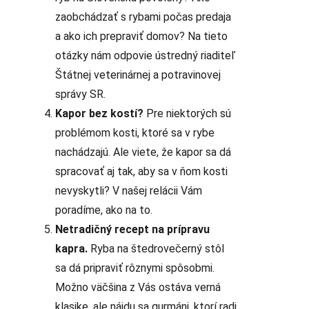
zaobchádzať s rybami počas predaja
a ako ich prepraviť domov? Na tieto
otázky nám odpovie ústredný riaditeľ
Štátnej veterinárnej a potravinovej
správy SR.
Kapor bez kostí?
Pre niektorých sú
problémom kosti, ktoré sa v rybe
nachádzajú. Ale viete, že kapor sa dá
spracovať aj tak, aby sa v ňom kosti
nevyskytli? V našej relácii Vám
poradíme, ako na to.
Netradičný recept na prípravu
kapra.
Ryba na štedrovečerný stôl
sa dá pripraviť rôznymi spôsobmi.
Možno väčšina z Vás ostáva verná
klasike, ale nájdu sa gurmáni, ktorí radi