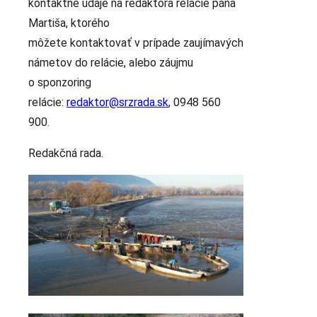
kontaktné údaje na redaktora relácie pána
Martiša, ktorého
môžete kontaktovať v prípade zaujímavých
námetov do relácie, alebo záujmu
o sponzoring
relácie:
redaktor@srzrada.sk
, 0948 560
900.
Redakčná rada.