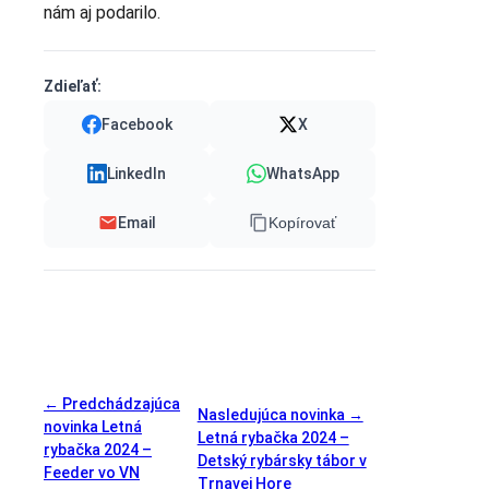
nám aj podarilo.
Zdieľať:
Facebook
X
LinkedIn
WhatsApp
Email
Kopírovať
← Predchádzajúca
Nasledujúca novinka →
novinka
Letná
Letná rybačka 2024 –
rybačka 2024 –
Detský rybársky tábor v
Feeder vo VN
Trnavej Hore