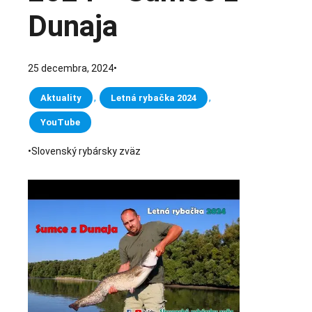
Dunaja
25 decembra, 2024
•
, 
, 
Aktuality
Letná rybačka 2024
YouTube
•
Slovenský rybársky zväz