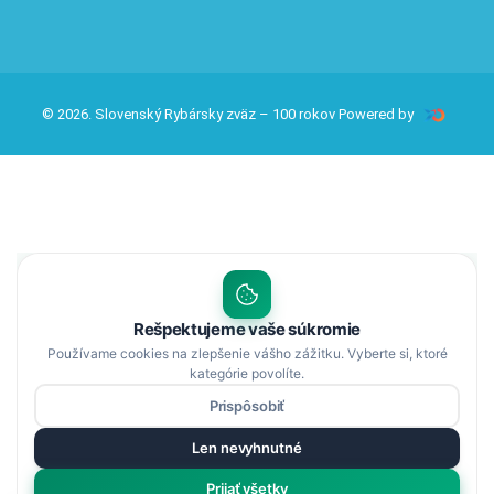
© 2026. Slovenský Rybársky zväz – 100 rokov Powered by
Rešpektujeme vaše súkromie
Používame cookies na zlepšenie vášho zážitku. Vyberte si, ktoré
kategórie povolíte.
Prispôsobiť
Len nevyhnutné
Prijať všetky