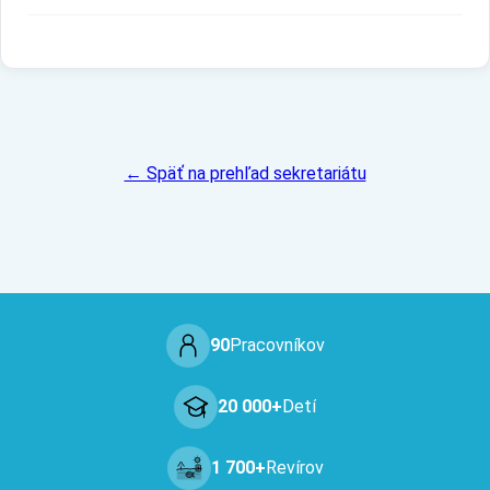
← Späť na prehľad sekretariátu
90
Pracovníkov
20 000+
Detí
1 700+
Revírov