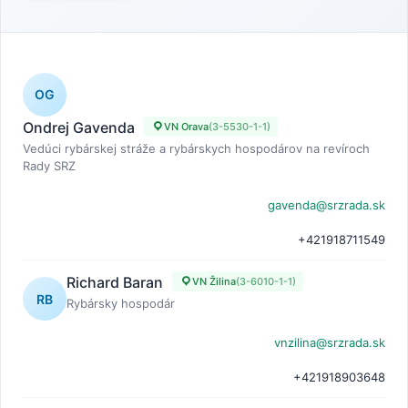
OG
Ondrej Gavenda
VN Orava
(3-5530-1-1)
Vedúci rybárskej stráže a rybárskych hospodárov na revíroch
Rady SRZ
gavenda@srzrada.sk
+421918711549
Richard Baran
VN Žilina
(3-6010-1-1)
RB
Rybársky hospodár
vnzilina@srzrada.sk
+421918903648