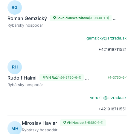
RG
Roman Gemzický
Sokolčianska zátoka
(3-0830-1-1)
Sokolči
Rybársky hospodár
gemzicky@srzrada.sk
+421918711521
RH
Rudolf Halmi
VN Ružín
(4-3750-6-1)
VN Ružín
(4-3750-6-1)
Rybársky hospodár
vnruzin@srzrada.sk
+421918711551
Miroslav Haviar
VN Nosice
(3-5480-1-1)
MH
Rybársky hospodár