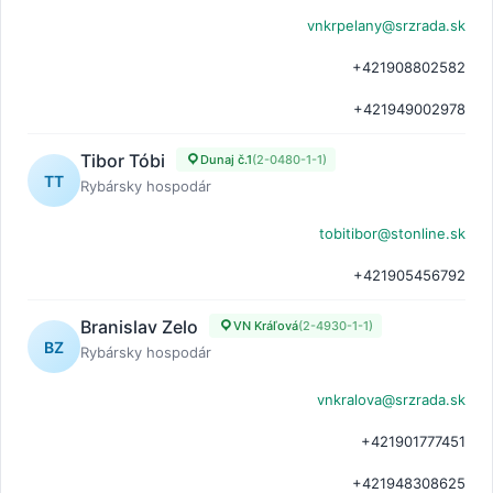
vnkrpelany@srzrada.sk
+421908802582
+421949002978
Tibor Tóbi
Dunaj č.1
(2-0480-1-1)
TT
Rybársky hospodár
tobitibor@stonline.sk
+421905456792
Branislav Zelo
VN Kráľová
(2-4930-1-1)
BZ
Rybársky hospodár
vnkralova@srzrada.sk
+421901777451
+421948308625