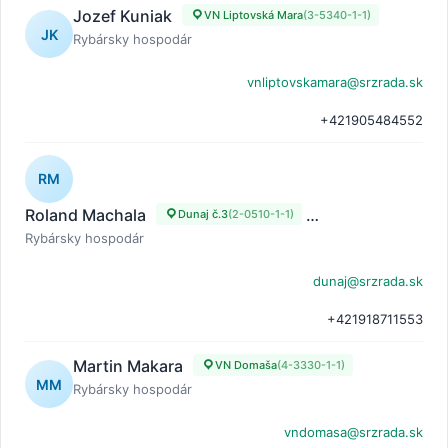
Jozef Kuniak
VN Liptovská Mara
(3-5340-1-1)
JK
Rybársky hospodár
vnliptovskamara@srzrada.sk
+421905484552
RM
Roland Machala
Dunaj č.3
(2-0510-1-1)
Dunaj č.3 - odpadový
Rybársky hospodár
dunaj@srzrada.sk
+421918711553
Martin Makara
VN Domaša
(4-3330-1-1)
MM
Rybársky hospodár
vndomasa@srzrada.sk