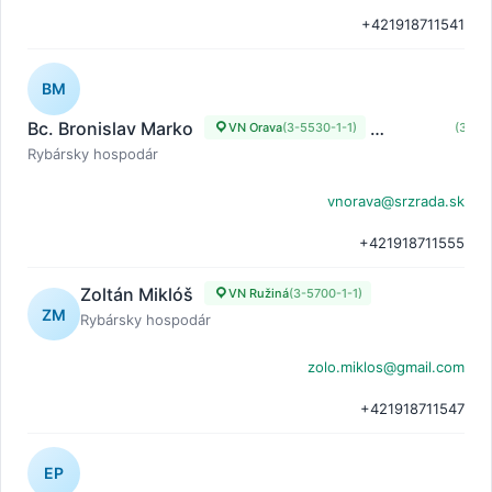
+421918711541
BM
Bc. Bronislav Marko
VN Orava
(3-5530-1-1)
VN Orava
(3-553
Rybársky hospodár
vnorava@srzrada.sk
+421918711555
Zoltán Miklóš
VN Ružiná
(3-5700-1-1)
ZM
Rybársky hospodár
zolo.miklos@gmail.com
+421918711547
EP