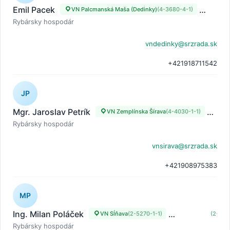
Emil Pacek
VN Palcmanská Maša (Dedinky)
(4-3680-4-1)
VN Pa
Rybársky hospodár
vndedinky@srzrada.sk
+421918711542
JP
Mgr. Jaroslav Petrík
VN Zemplínska Šírava
(4-4030-1-1)
VN
Rybársky hospodár
vnsirava@srzrada.sk
+421908975383
MP
Ing. Milan Poláček
VN Sĺňava
(2-5270-1-1)
VN Sĺňava
(2-527
Rybársky hospodár