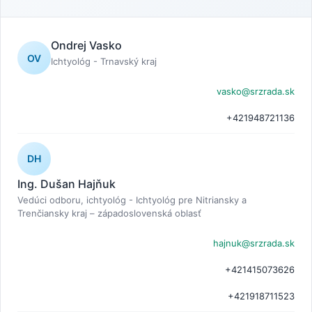
Ondrej Vasko
OV
Ichtyológ - Trnavský kraj
vasko@srzrada.sk
+421948721136
DH
Ing. Dušan Hajňuk
Vedúci odboru, ichtyológ - Ichtyológ pre Nitriansky a
Trenčiansky kraj – západoslovenská oblasť
hajnuk@srzrada.sk
+421415073626
+421918711523