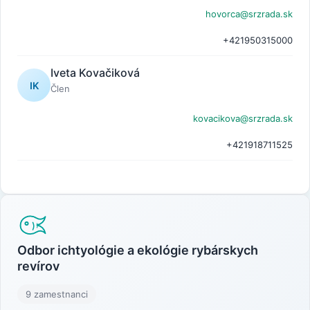
hovorca@srzrada.sk
+421950315000
Iveta Kovačiková
IK
Člen
kovacikova@srzrada.sk
+421918711525
Odbor ichtyológie a ekológie rybárskych
revírov
9 zamestnanci