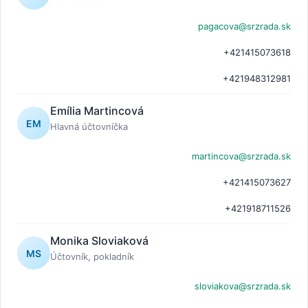
pagacova@srzrada.sk
+421415073618
+421948312981
Emília Martincová
EM
Hlavná účtovníčka
martincova@srzrada.sk
+421415073627
+421918711526
Monika Sloviaková
MS
Účtovník, pokladník
sloviakova@srzrada.sk