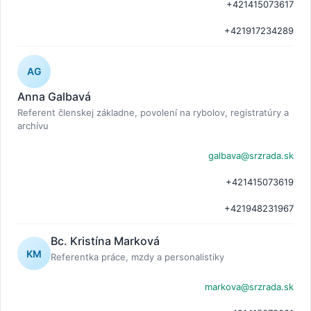
+421415073617
+421917234289
AG
Anna Galbavá
Referent členskej základne, povolení na rybolov, registratúry a
archívu
galbava@srzrada.sk
+421415073619
+421948231967
Bc. Kristína Marková
KM
Referentka práce, mzdy a personalistiky
markova@srzrada.sk