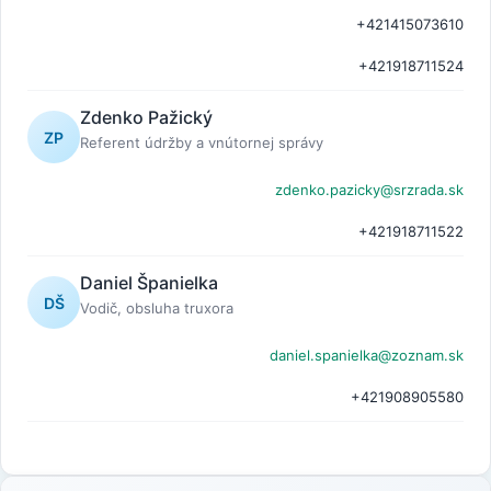
+421415073610
+421918711524
Zdenko Pažický
ZP
Referent údržby a vnútornej správy
zdenko.pazicky@srzrada.sk
+421918711522
Daniel Španielka
DŠ
Vodič, obsluha truxora
daniel.spanielka@zoznam.sk
+421908905580