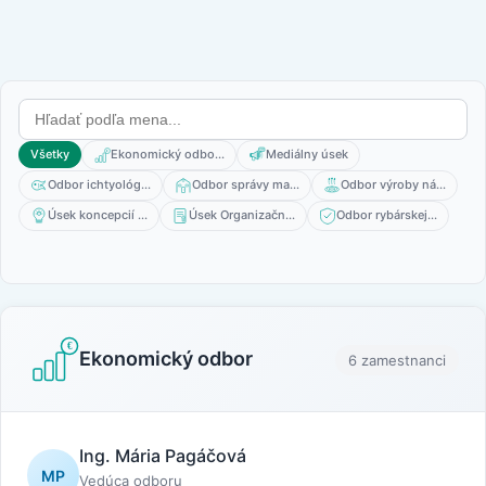
Všetky
Ekonomický odbo...
Mediálny úsek
Odbor ichtyológ...
Odbor správy ma...
Odbor výroby ná...
Úsek koncepcií ...
Úsek Organizačn...
Odbor rybárskej...
Ekonomický odbor
6 zamestnanci
Ing. Mária Pagáčová
MP
Vedúca odboru