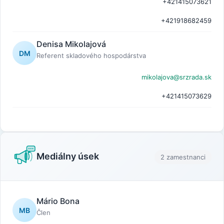
+421415073621
+421918682459
Denisa Mikolajová
DM
Referent skladového hospodárstva
mikolajova@srzrada.sk
+421415073629
Mediálny úsek
2 zamestnanci
Mário Bona
MB
Člen