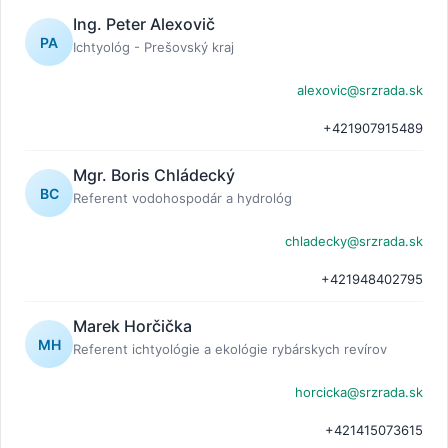
Ing. Peter Alexovič
PA
Ichtyológ - Prešovský kraj
alexovic@srzrada.sk
+421907915489
Mgr. Boris Chládecký
BC
Referent vodohospodár a hydrológ
chladecky@srzrada.sk
+421948402795
Marek Horčička
MH
Referent ichtyológie a ekológie rybárskych revírov
horcicka@srzrada.sk
+421415073615