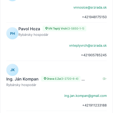
vnnosice@srzrada.sk
+421948175150
Pavol Hoza
VN Teplý Vrch
(3-5850-1-1)
PH
Rybársky hospodár
vnteplyvrch@srzrada.sk
+421905785245
JK
Ing. Ján Kompan
Orava č.2a
(3-2720-6-4)
Orava č.2b
(3-2720
Rybársky hospodár
ing.jan.kompan@gmail.com
+421911233188