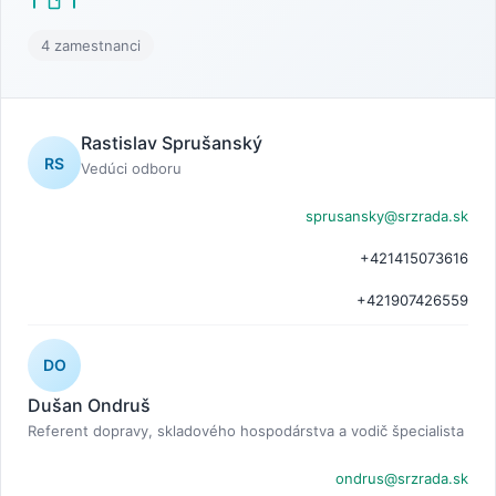
4 zamestnanci
Rastislav Sprušanský
RS
Vedúci odboru
sprusansky@srzrada.sk
+421415073616
+421907426559
DO
Dušan Ondruš
Referent dopravy, skladového hospodárstva a vodič špecialista
ondrus@srzrada.sk