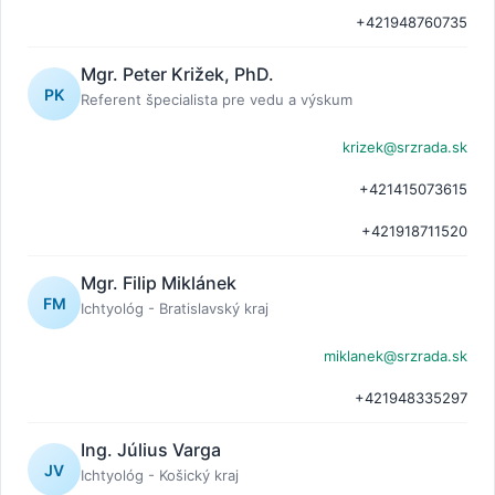
+421948760735
Mgr. Peter Križek, PhD.
PK
Referent špecialista pre vedu a výskum
krizek@srzrada.sk
+421415073615
+421918711520
Mgr. Filip Miklánek
FM
Ichtyológ - Bratislavský kraj
miklanek@srzrada.sk
+421948335297
Ing. Július Varga
JV
Ichtyológ - Košický kraj