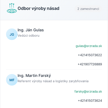
Odbor výroby násad
2 zamestnanci
Ing. Ján Gulas
JG
Vedúci odboru
gulas@srzrada.sk
+421415073622
+421907726889
Ing. Martin Farský
MF
Referent výroby násad a logistiky zarybňovania
farsky@srzrada.sk
+421415073624