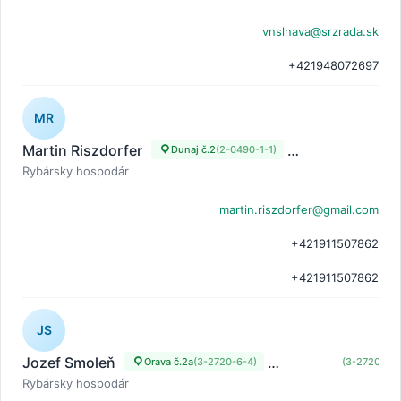
vnslnava@srzrada.sk
+421948072697
MR
Martin Riszdorfer
Dunaj č.2
(2-0490-1-1)
Dunaj č.2 - OR sp
Rybársky hospodár
martin.riszdorfer@gmail.com
+421911507862
+421911507862
JS
Jozef Smoleň
Orava č.2a
(3-2720-6-4)
Orava č.2a
(3-2720-6-4
Rybársky hospodár