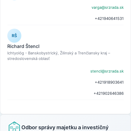
varga@srzrada.sk
+421940641531
RŠ
Richard Štencl
Ichtyológ - Banskobystrický, Žilinský a Trenčiansky kraj –
stredoslovenská oblasť
stencl@srzrada.sk
+421918903641
+421902646386
Odbor správy majetku a investičný