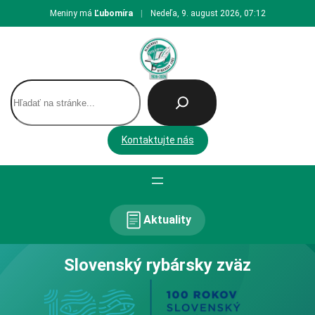
Prejsť
Meniny má
Ľubomíra
|
Nedeľa, 9. august 2026, 07:12
na
obsah
H
ľ
a
d
Kontaktujte nás
a
ť
Aktuality
Slovenský rybársky zväz