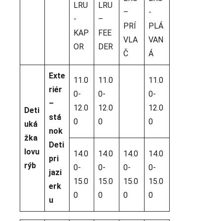
LRU
LRU
–
-
-
–
PRÍ
PLÁ
KAP
FEE
VLA
VAN
OR
DER
Č
Á
Exte
11.0
11.0
11.0
riér
0-
0-
0-
–
12.0
12.0
12.0
Deti
stá
0
0
0
uká
nok
žka
Deti
lovu
14.0
14.0
14.0
14.0
pri
rýb
0-
0-
0-
0-
jazi
15.0
15.0
15.0
15.0
erk
0
0
0
0
u