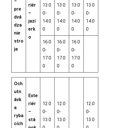
–
riér
13.0
13.0
13.0
13.0
pre
–
0-
0-
0-
0-
dvá
jazi
14.0
14.0
14.0
14.0
dza
erk
0
0
0
0
nie
o
stro
16.0
16.0
16.0
ja
0-
0-
0-
17.0
17.0
17.0
0
0
0
Och
utn
Exte
ávk
riér
12.0
12.0
12.0
a
–
0-
0-
0-
ryba
stá
13.0
13.0
13.0
cích
nok
0
0
0