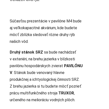
Súčasťou prezentácie v pavilóne M4 bude
aj veľkokapacitné akvárium, kde budete
môcť zblízka sledovať rôzne druhy rýb
našich vôd.
Druhý stánok SRZ
sa bude nachádzať
v exteriéri, na brehu jazierka v blízkosti
pavilónu hospodárskych zvierat
PAVILÓNU
V
. Stánok bude venovaný hlavne
produkčnej a ichtyologickej činnosti SRZ.
Z brehu jazierka si tu budete môcť pozrieť
prácu multifunkčného stroja
TRUXOR
,
určeného na melioráciu vodných plôch.