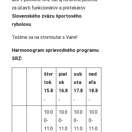
za účasti funkcionárov a pretekárov
Slovenského zväzu športového
rybolovu
.
Tešíme sa na stretnutie s Vami!
Harmonogram sprievodného programu
SRZ:
štvr
piat
sob
ned
tok
ok
ota
eľa
15.8
16.8
17.8
18.8
.
.
.
.
10.0
10.0
10.0
10.0
0-
0-
0-
0-
11.0
11.0
11.0
11.0