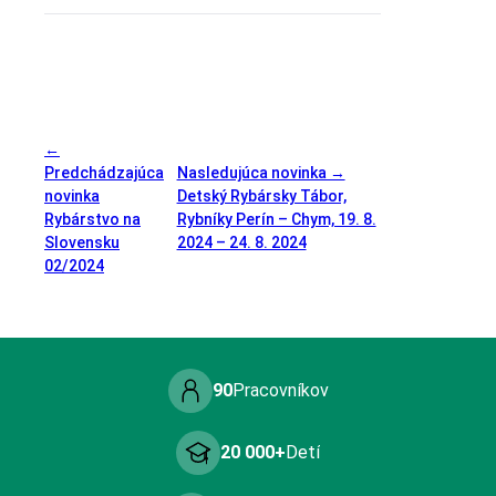
←
Predchádzajúca
Nasledujúca novinka →
novinka
Detský Rybársky Tábor,
Rybárstvo na
Rybníky Perín – Chym, 19. 8.
Slovensku
2024 – 24. 8. 2024
02/2024
90
Pracovníkov
20 000+
Detí