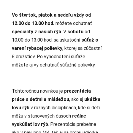
Vo štvrtok, piatok a nedeľu vždy od
12.00 do 13.00 hod.
môžete ochutnať
špeciality z našich rýb
. V
sobotu
od
10.00 do 13.00 hod. sa uskutoční
súťaž o
varení rybacej polievky
, ktorej sa zúčastní
8 družstiev. Po vyhodnotení súťaže
môžete aj vy ochutnať súťažné polievky.
Tohtoročnou novinkou je
prezentácia
práce s deťmi a mládežou
, ako aj
ukážka
lovu rýb
v rôznych disciplínach, kde si deti
môžu v stanovených časoch
reálne
vyskúšať lov rýb
. Prezentácia prebehne
ako v pavilóne M4, tak aj na brehu jazierka