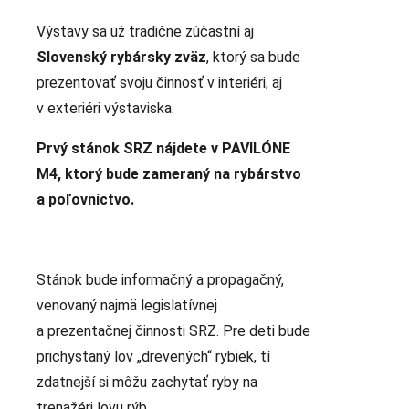
Výstavy sa už tradične zúčastní aj
Slovenský rybársky zväz
, ktorý sa bude
prezentovať svoju činnosť v interiéri, aj
v exteriéri výstaviska.
Prvý stánok SRZ nájdete v PAVILÓNE
M4, ktorý bude zameraný na rybárstvo
a poľovníctvo.
Stánok bude informačný a propagačný,
venovaný najmä legislatívnej
a prezentačnej činnosti SRZ. Pre deti bude
prichystaný lov „drevených“ rybiek, tí
zdatnejší si môžu zachytať ryby na
trenažéri lovu rýb.