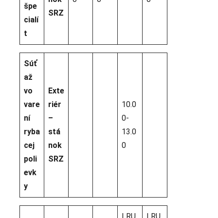
špe
SRZ
cialí
t
Súť
až
vo
Exte
vare
riér
10.0
ní
–
0-
ryba
stá
13.0
cej
nok
0
poli
SRZ
evk
y
LRU
LRU