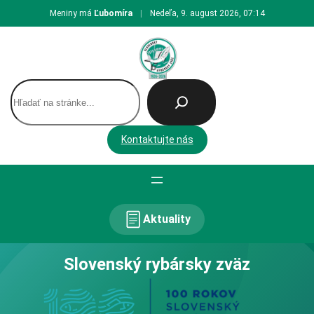
Prejsť
Meniny má
Ľubomíra
|
Nedeľa, 9. august 2026, 07:14
na
obsah
H
ľ
a
d
Kontaktujte nás
a
ť
Aktuality
Slovenský rybársky zväz