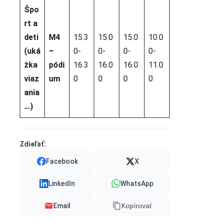
Špo
rt a
deti
M4
15.3
15.0
15.0
10.0
(uká
–
0-
0-
0-
0-
žka
pódi
16.3
16.0
16.0
11.0
viaz
um
0
0
0
0
ania
…)
Zdieľať:
Facebook
X
LinkedIn
WhatsApp
Email
Kopírovať